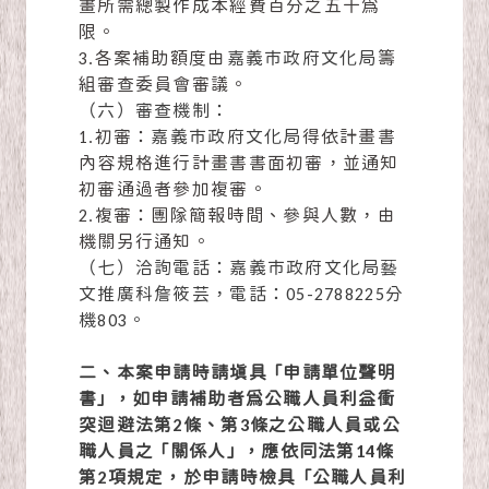
畫所需總製作成本經費百分之五十為
限。
3.各案補助額度由
嘉義市政府文化局
籌
組審查委員會審議。
（六）審查機制：
1.初審：
嘉義市政府文化局
得依計畫書
內容規格進行計畫書書面初審，並通知
初審通過者參加複審。
2.複審：團隊簡報時間、參與人數，由
機關另行通知。
（七）洽詢電話：嘉義市政府文化局藝
文推廣科詹筱芸，電話：05-2788225分
機803。
二、本案申請時請填具 「申請單位聲明
書」 ，如申請補助者為公職人員利益衝
突迴避法第2條、第3條之公職人員或公
職人員之 「關係人」 ，應依同法第14條
第2項規定，於申請時檢具 「公職人員利